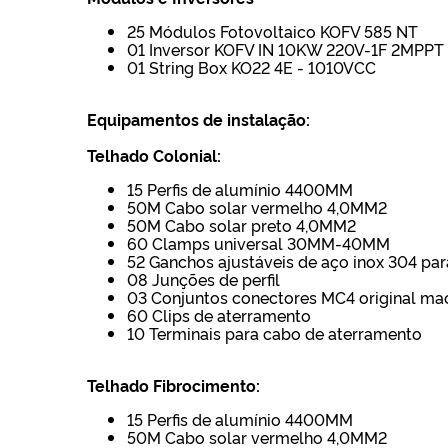
25 Módulos Fotovoltaico KOFV 585 NT
01 Inversor KOFV IN 10KW 220V-1F 2MPPT
01 String Box KO22 4E - 1010VCC
Equipamentos de instalação:
Telhado Colonial:
15 Perfis de alumínio 4400MM
50M Cabo solar vermelho 4,0MM2
50M Cabo solar preto 4,0MM2
60 Clamps universal 30MM-40MM
52 Ganchos ajustáveis de aço inox 304 par
08 Junções de perfil
03 Conjuntos conectores MC4 original m
60 Clips de aterramento
10 Terminais para cabo de aterramento
Telhado Fibrocimento:
15 Perfis de alumínio 4400MM
50M Cabo solar vermelho 4,0MM2