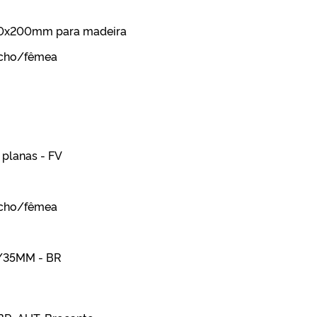
m10x200mm para madeira
acho/fêmea
 planas - FV
acho/fêmea
M/35MM - BR