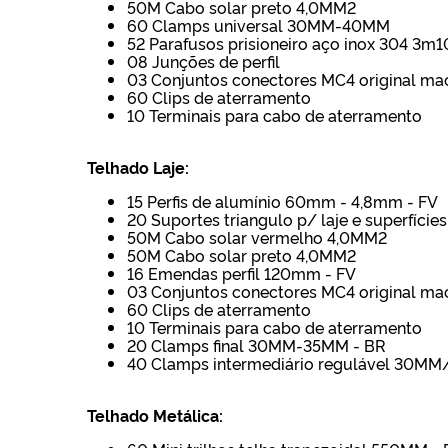
50M Cabo solar preto 4,0MM2
60 Clamps universal 30MM-40MM
52 Parafusos prisioneiro aço inox 304 3
08 Junções de perfil
03 Conjuntos conectores MC4 original m
60 Clips de aterramento
10 Terminais para cabo de aterramento
Telhado Laje:
15 Perfis de alumínio 60mm - 4,8mm - FV
20 Suportes triangulo p/ laje e superfícies
50M Cabo solar vermelho 4,0MM2
50M Cabo solar preto 4,0MM2
16 Emendas perfil 120mm - FV
03 Conjuntos conectores MC4 original m
60 Clips de aterramento
10 Terminais para cabo de aterramento
20 Clamps final 30MM-35MM - BR
40 Clamps intermediário regulável 30M
Telhado Metálica: