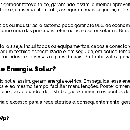
gerador fotovoltaico, garantindo, assim, o melhor aprovei
idade e, consequentemente, asseguram mais segurança. Des
cios ou indústrias, o sistema pode gerar até 95% de econom
omo uma das principais referências no setor solar no Brasil.
o, ou seja, inclui todos os equipamentos, cabos e conector
atar um técnico especializado e, em seguida, em pouco temp
ciados em diversas regiões do país. Portanto, vale a pena 
e Energia Solar?
 sol e, assim, geram energia elétrica. Em seguida, essa ener
os e, ao mesmo tempo, facilitar manutenções. Posteriormente
a chegue ao quadro de distribuição e alimente os pontos d
ia o excesso para a rede elétrica e, consequentemente, gera
kWp?