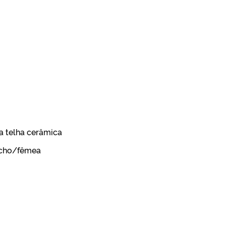
a telha cerâmica
acho/fêmea