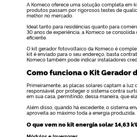
A Komeco oferece uma solução completa em kit 
produtos passam por rigorosos testes de qual
melhor no mercado.
Ideal tanto para residências quanto para comér
30 anos de experiência, a Komeco se consolida c
eficiente.
O kit gerador fotovoltaico da Komeco é complet
kit é enviado para o seu endereço, basta contr
Komeco também pode indicar instaladores creden
Como funciona o Kit Gerador d
Primeiramente, as placas solares captam a luz do
responsável por proteger o sistema contra surt
em sua casa, permitindo, dessa maneira, que el
Além disso, quando há excedente, o sistema env
aproveita ao máximo toda a energia produzida.
O que vem no kit energia solar 14,63 
Módulos e Inversores