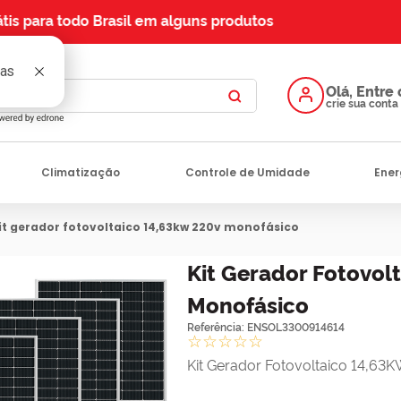
Pague com Pix Parcelado
Climatização
Controle de Umidade
Ener
kit gerador fotovoltaico 14,63kw 220v monofásico
Kit Gerador Fotovol
Monofásico
Referência
:
ENSOL3300914614
☆
☆
☆
☆
☆
Kit Gerador Fotovoltaico 14,63