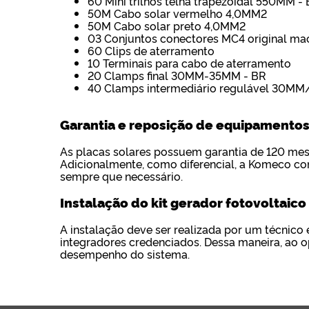
60 Mini trilhos telha trapezoidal 550MM -
50M Cabo solar vermelho 4,0MM2
50M Cabo solar preto 4,0MM2
03 Conjuntos conectores MC4 original m
60 Clips de aterramento
10 Terminais para cabo de aterramento
20 Clamps final 30MM-35MM - BR
40 Clamps intermediário regulável 30M
Garantia e reposição de equipamento
As placas solares possuem garantia de 120 mese
Adicionalmente, como diferencial, a Komeco con
sempre que necessário.
Instalação do kit gerador fotovoltaico
A instalação deve ser realizada por um técnico 
integradores credenciados. Dessa maneira, ao o
desempenho do sistema.