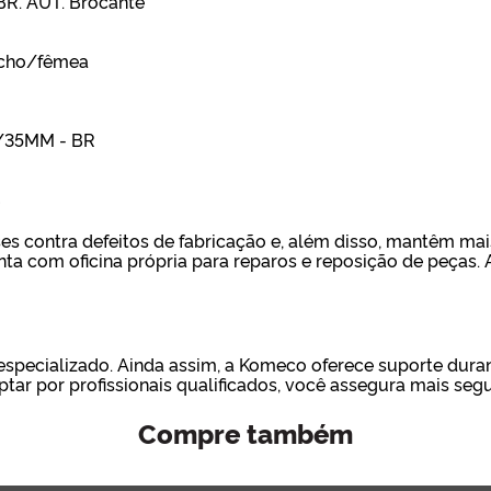
 BR. AUT. Brocante
acho/fêmea
M/35MM - BR
s
s contra defeitos de fabricação e, além disso, mantêm mais
ta com oficina própria para reparos e reposição de peças. A
especializado. Ainda assim, a Komeco oferece suporte duran
ptar por profissionais qualificados, você assegura mais se
Compre também