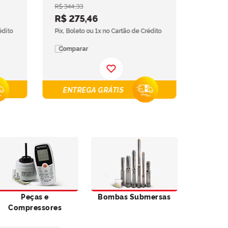
R$
344
,
33
R$
275
,
46
édito
Pix, Boleto ou 1x no Cartão de Crédito
Comparar
ENTREGA GRÁTIS
Peças e
Bombas Submersas
Compressores