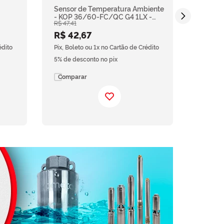
Sensor de Temperatura Ambiente
- KOP 36/60-FC/QC G4 1LX -
R$
47
,
41
LX -
Komeco
R$
42
,
67
édito
Pix, Boleto ou 1x no Cartão de Crédito
5% de desconto no pix
Comparar