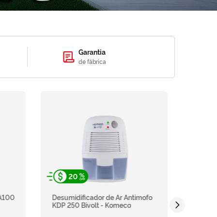
Garantia
de fábrica
20
PA100
Desumidificador de Ar Antimofo
KDP 250 Bivolt - Komeco