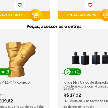
NTREGA GRÁTIS
ENTREGA GRÁTIS
Peças, acessórios e outros
10
10
ro Y 1.1/4" - Komeco
Kit de Mini Calço de Borrach
Condensadora com 4 unida
R$
18
,
91
R$
17
,
02
32
,
91
119
,
62
Pix, Boleto ou 1x no Cartão de Cr
Boleto ou 1x no Cartão de Crédito
5% de desconto no pix