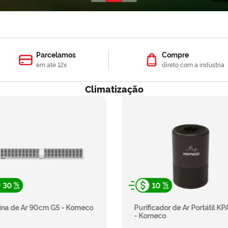
Parcelamos
Compre
em até 12x
direto com a indústria
Climatização
30
10
ina de Ar 90cm G5 - Komeco
Purificador de Ar Portátil K
- Komeco