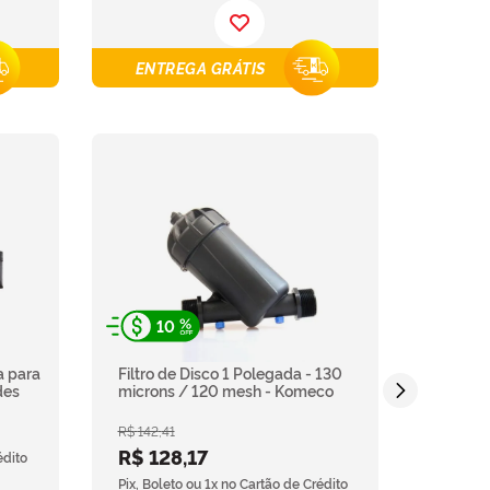
ENTREGA GRÁTIS
10
a para
Filtro de Disco 1 Polegada - 130
des
microns / 120 mesh - Komeco
R$
142
,
41
R$
128
,
17
édito
Pix, Boleto ou 1x no Cartão de Crédito