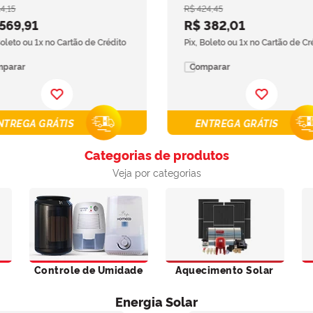
14
,
15
R$
424
,
45
569
,
91
R$
382
,
01
Boleto ou 1x no Cartão de Crédito
Pix, Boleto ou 1x no Cartão de Cr
mparar
Comparar
NTREGA GRÁTIS
ENTREGA GRÁTIS
Categorias de produtos
Veja por categorias
Controle de Umidade
Aquecimento Solar
Energia Solar