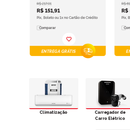
R$
217
,
01
R$
8
R$
151
,
91
R$
 Crédito
Pix, Boleto ou 1x no Cartão de Crédito
Pix, 
Comparar
Co
ENTREGA GRÁTIS
E
Climatização
Carregador de
Carro Elétrico