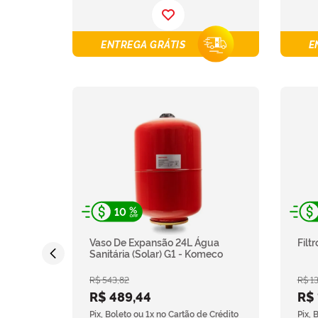
ENTREGA GRÁTIS
E
10
Vaso De Expansão 24L Água
Filt
Sanitária (Solar) G1 - Komeco
R$
543
,
82
R$
1
R$
489
,
44
R$
Pix, Boleto ou 1x no Cartão de Crédito
Pix, 