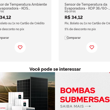
or de Temperatura Ambiente
Sensor de Temperatura da
vaporadora - KOS
Evaporadora - KOP 36/60-
7
,
91
R$
37
,
91
/EXCLUSIVA/KOHE/KOH/KOVH/KOHI-
FC/QC G4 | 36/55-FC/QC 1
22-FC/QC 1HX - Komeco
Komeco
34
,
12
R$
34
,
12
Boleto ou 1x no Cartão de Crédito
Pix, Boleto ou 1x no Cartão de Cr
e desconto no pix
5% de desconto no pix
mparar
Comparar
Você pode se interessar