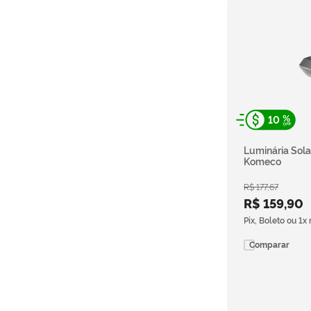
10
Luminária Sola
Komeco
R$
177
,
67
R$
159
,
90
Pix, Boleto ou 1x
Comparar