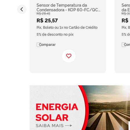
Sensor de Temperatura da
Sens
Condensadora - KOP 60-FC/QC
da E
R$
28
,
41
R$
3
G4 | KOC 48-QC 220/380 G4 |
G2P
KOCP 36/48/55-FC/QC 1LX -
09/
R$
25
,
57
R$
Komeco
Pix, Boleto ou 1x no Cartão de Crédito
Pix, 
5% de desconto no pix
5% d
Comparar
Co