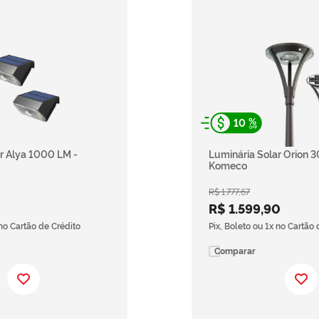
10
r Alya 1000 LM -
Luminária Solar Orion 
Komeco
R$
1
.
777
,
67
R$
1
.
599
,
90
 no Cartão de Crédito
Pix, Boleto ou 1x no Cartão 
Comparar