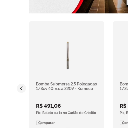
Bomba Submersa 2.5 Polegadas
Bom
1/3cv 40m.c.a 220V - Komeco
1/2c
R$
491
,
06
R$
Pix, Boleto ou 1x no Cartão de Crédito
Pix, 
Comparar
Co