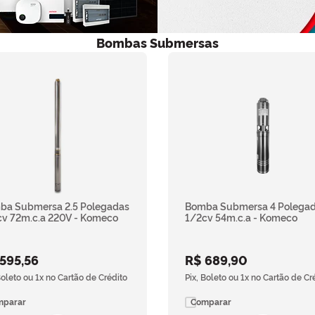
Bombas Submersas
ba Submersa 2.5 Polegadas
Bomba Submersa 4 Polega
v 72m.c.a 220V - Komeco
1/2cv 54m.c.a - Komeco
595
,
56
R$
689
,
90
Boleto ou 1x no Cartão de Crédito
Pix, Boleto ou 1x no Cartão de Cr
mparar
Comparar