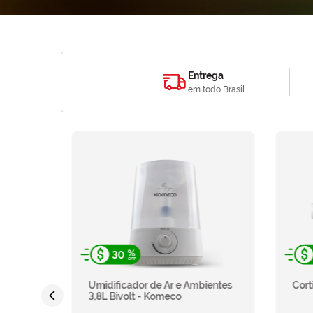
Entrega
em todo Brasil
30
erter
Umidificador de Ar e Ambientes
Cort
ente e
3,8L Bivolt - Komeco