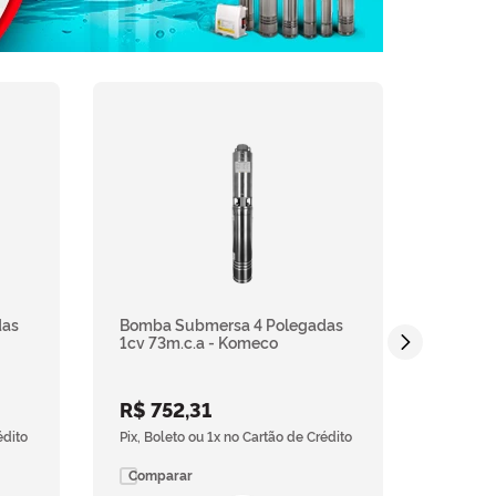
das
Bomba Submersa 4 Polegadas
1cv 73m.c.a - Komeco
R$
752
,
31
édito
Pix, Boleto ou 1x no Cartão de Crédito
Comparar