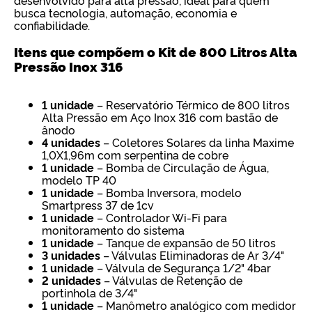
desenvolvido para alta pressão, ideal para quem
busca tecnologia, automação, economia e
confiabilidade.
Itens que compõem o Kit de 800 Litros Alta
Pressão Inox 316
1 unidade
– Reservatório Térmico de 800 litros
Alta Pressão em Aço Inox 316 com bastão de
ânodo
4 unidades
– Coletores Solares da linha Maxime
1,0X1,96m com serpentina de cobre
1 unidade
– Bomba de Circulação de Água,
modelo TP 40
1 unidade
– Bomba Inversora, modelo
Smartpress 37 de 1cv
1 unidade
– Controlador Wi-Fi para
monitoramento do sistema
1 unidade
– Tanque de expansão de 50 litros
3 unidades
– Válvulas Eliminadoras de Ar 3/4"
1 unidade
– Válvula de Segurança 1/2" 4bar
2 unidades
– Válvulas de Retenção de
portinhola de 3/4"
1 unidade
– Manômetro analógico com medidor