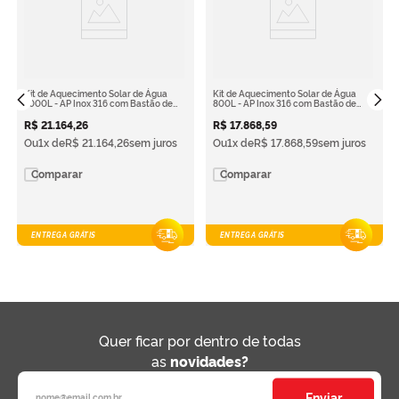
Kit de Aquecimento Solar de Água
Kit de Aquecimento Solar de Água
1000L - AP Inox 316 com Bastão de
800L - AP Inox 316 com Bastão de
Anodo
Anodo
R$
21
.
164
,
26
R$
17
.
868
,
59
Ou
1
x de
R$
21
.
164
,
26
sem juros
Ou
1
x de
R$
17
.
868
,
59
sem juros
Comparar
Comparar
ENTREGA GRÁTIS
ENTREGA GRÁTIS
Quer ficar por dentro de todas
as
novidades?
Enviar