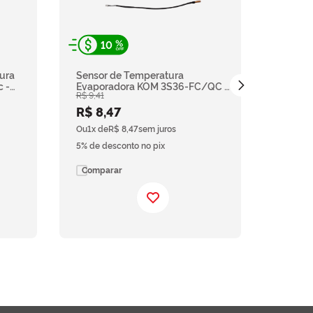
1
10
Sensor
ura
Sensor de Temperatura
Conde
c -
Evaporadora KOM 3S36-FC/QC |
R$
28
,
41
R$
9
,
41
G4 | K
KOW 09-FC G3 - Komeco
KOCP 
R$
2
R$
8
,
47
Komec
Ou
1
x de
Ou
1
x de
R$
8
,
47
sem juros
5% de d
5% de desconto no pix
Compa
Comparar