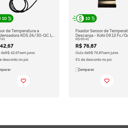
10
10
sor de Temperatura a
Fixador Sensor de Temperat
densadora KOS 24/30-QC LX
Descarga - Kohi 09.12 Fc/Q
7
,
41
R$
85
,
41
OH 22-QC 1HX - Komeco
Komeco
42
,
67
R$
76
,
87
 de
R$
42
,
67
sem juros
Ou
1
x de
R$
76
,
87
sem juros
e desconto no pix
5% de desconto no pix
mparar
Comparar