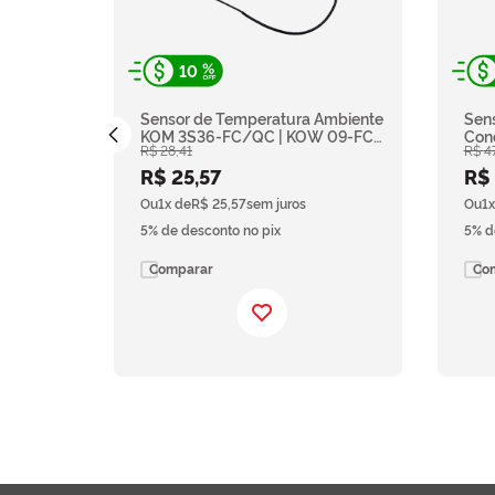
10
da
Sensor de Temperatura Ambiente
Sen
-FC/QC
KOM 3S36-FC/QC | KOW 09-FC
Con
 G4 |
R$
28
,
41
R$
4
G3 - Komeco
| K
LX -
R$
25
,
57
R$
Ou
1
x de
R$
25
,
57
sem juros
Ou
1
x
5% de desconto no pix
5% d
Comparar
Co