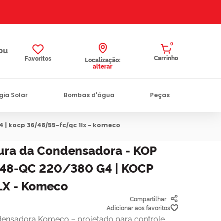
0
Favoritos
Localização:
alterar
gia Solar
Bombas d'água
Peças
 | kocp 36/48/55-fc/qc 1lx - komeco
ura da Condensadora - KOP
 48-QC 220/380 G4 | KOCP
X - Komeco
Compartilhar
ensadora Komeco – projetado para controle