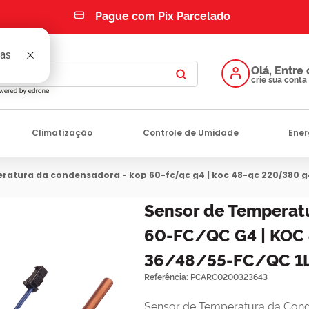
Pague com Pix Parcelado
Climatização
Controle de Umidade
Ener
eratura da condensadora - kop 60-fc/qc g4 | koc 48-qc 220/380 g4
Sensor de Temperat
60-FC/QC G4 | KOC
36/48/55-FC/QC 1L
Referência
:
PCARC0200323643
Sensor de Temperatura da Cond