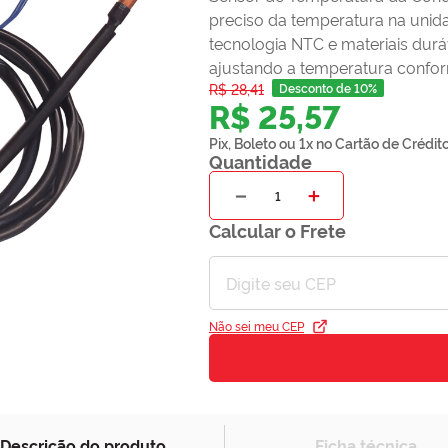
preciso da temperatura na unida
tecnologia NTC e materiais duráv
ajustando a temperatura confo
R$
28
,
41
Desconto de 10%
R$
25
,
57
Pix, Boleto ou 1x no Cartão de Crédit
Quantidade
－
＋
Calcular o Frete
Não sei meu CEP
Descrição do produto
Ficha técnica